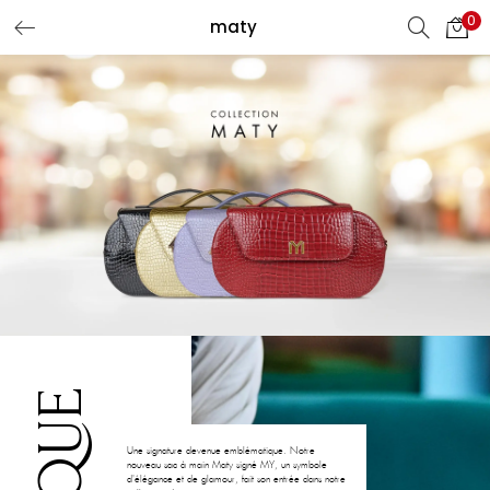
0
maty
CONNEXION
S'INSCRIRE
Entrez votre nom d'utilisateur et mot de passe pour vous
connecter.
Se souvenir de moi
Mot de passe oublié?
Une signature devenue emblématique. Notre
nouveau sac à main Maty signé MY, un symbole
d'élégance et de glamour, fait son entrée dans notre