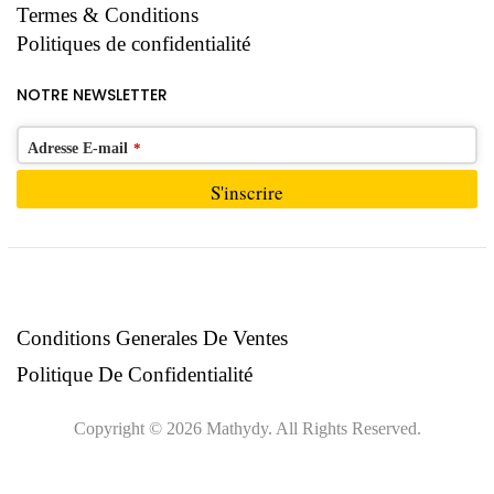
Termes & Conditions
Politiques de confidentialité
NOTRE NEWSLETTER
Adresse E-mail
*
S'inscrire
Ce
champ
devrait
être
Conditions Generales De Ventes
laissé
Politique De Confidentialité
vide
Copyright © 2026 Mathydy. All Rights Reserved.