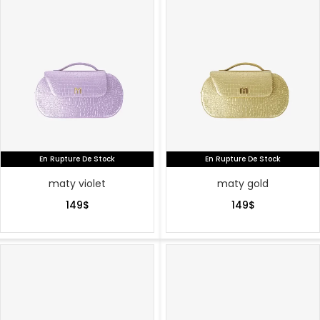
En Rupture De Stock
En Rupture De Stock
maty violet
maty gold
149
$
149
$