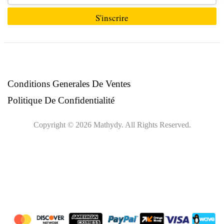
S'inscrire
Ce
champ
devrait
être
Conditions Generales De Ventes
laissé
Politique De Confidentialité
vide
Copyright © 2026 Mathydy. All Rights Reserved.