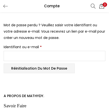
0
Compte
CONNEXION
S'INSCRIRE
Entrez votre nom d'utilisateur et mot de passe pour vous
Mot de passe perdu ? Veuillez saisir votre identifiant ou
connecter.
votre adresse e-mail. Vous recevrez un lien par e-mail pour
créer un nouveau mot de passe.
Identifiant ou e-mail
*
Se souvenir de moi
Réinitialisation Du Mot De Passe
Mot de passe oublié?
A PROPOS DE MATHYDY.
Savoir Faire