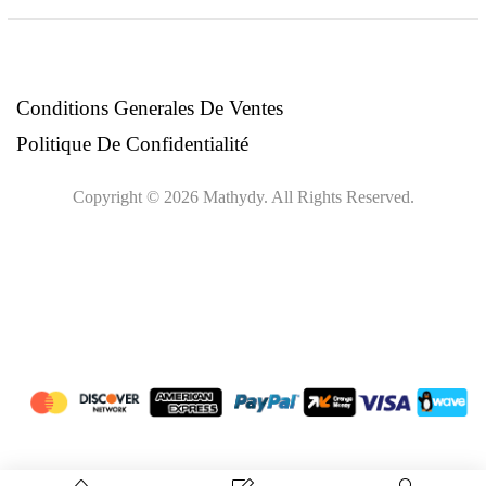
Ce
champ
devrait
être
Conditions Generales De Ventes
laissé
Politique De Confidentialité
vide
Copyright © 2026 Mathydy. All Rights Reserved.