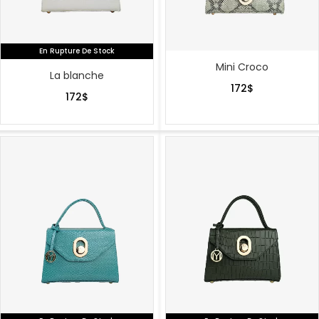
En Rupture De Stock
Mini Croco
La blanche
172
$
172
$