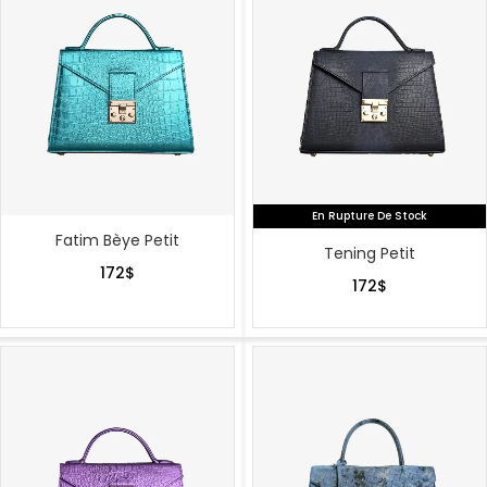
En Rupture De Stock
Fatim Bèye Petit
Tening Petit
172
$
172
$