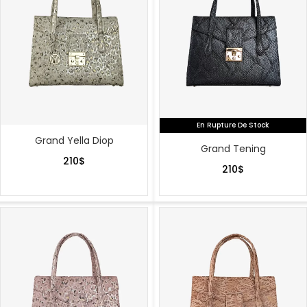
En Rupture De Stock
Grand Yella Diop
Grand Tening
210
$
210
$