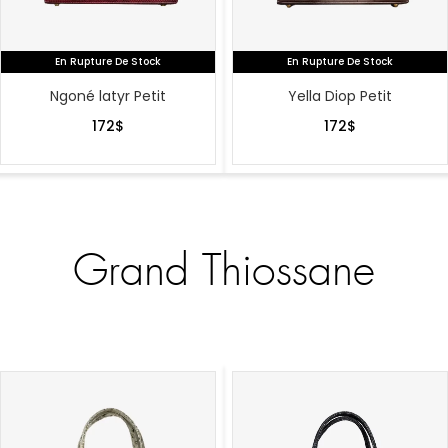
En Rupture De Stock
En Rupture De Stock
Ngoné latyr Petit
Yella Diop Petit
172
$
172
$
Grand Thiossane