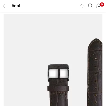
0
Baol
CONNEXION
S'INSCRIRE
Entrez votre nom d'utilisateur et mot de passe pour vous
connecter.
Se souvenir de moi
Mot de passe oublié?