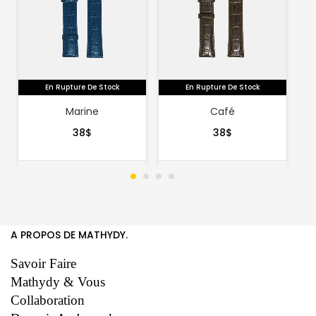
En Rupture De Stock
En Rupture De Stock
Marine
Café
38
$
38
$
A PROPOS DE MATHYDY.
Savoir Faire
Mathydy & Vous
Collaboration