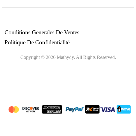
Ce
champ
devrait
être
Conditions Generales De Ventes
laissé
Politique De Confidentialité
vide
Copyright © 2026 Mathydy. All Rights Reserved.