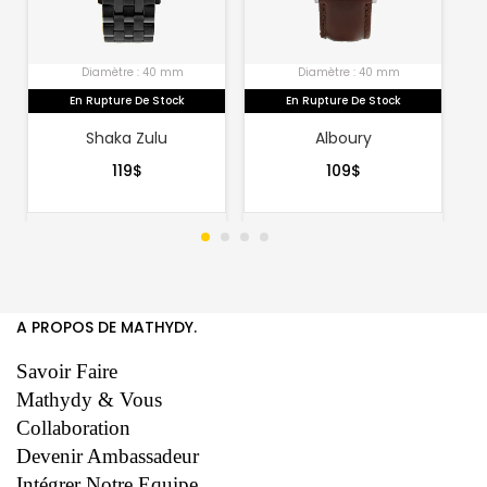
Diamètre : 40 mm
Diamètre : 40 mm
En Rupture De Stock
En Rupture De Stock
Shaka Zulu
Alboury
119
$
109
$
A PROPOS DE MATHYDY.
Savoir Faire
Mathydy & Vous
Collaboration
Devenir Ambassadeur
Intégrer Notre Equipe