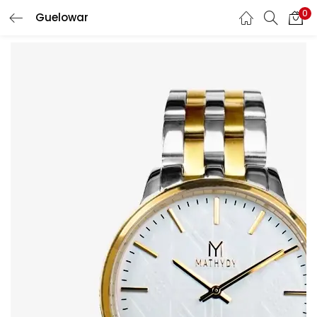
0
Guelowar
CONNEXION
S'INSCRIRE
Entrez votre nom d'utilisateur et mot de passe pour vous
connecter.
Se souvenir de moi
Mot de passe oublié?