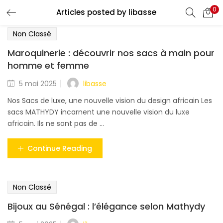
0
Articles posted by libasse
CONNEXION
S'INSCRIRE
Non Classé
Entrez votre nom d'utilisateur et mot de passe pour vous
Maroquinerie : découvrir nos sacs à main pour
connecter.
homme et femme
libasse
5 mai 2025
Nos Sacs de luxe, une nouvelle vision du design africain Les
sacs MATHYDY incarnent une nouvelle vision du luxe
africain. Ils ne sont pas de ...
Se souvenir de moi
Continue Reading
Mot de passe oublié?
Non Classé
Bijoux au Sénégal : l’élégance selon Mathydy