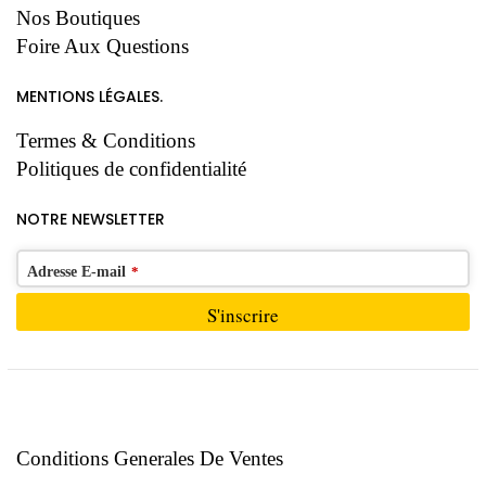
Nos Boutiques
Foire Aux Questions
MENTIONS LÉGALES.
Termes & Conditions
Politiques de confidentialité
NOTRE NEWSLETTER
Adresse E-mail
*
S'inscrire
Ce
champ
devrait
être
Conditions Generales De Ventes
laissé