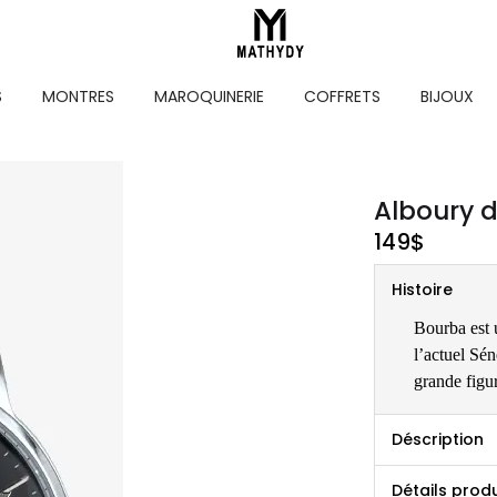
S
MONTRES
MAROQUINERIE
COFFRETS
BIJOUX
Alboury d
149
$
Histoire
Bourba est u
l’actuel Sé
grande figur
Déscription
Détails produ