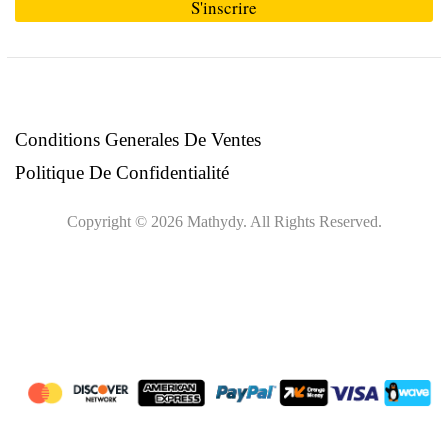
S'inscrire
Ce
champ
devrait
être
Conditions Generales De Ventes
laissé
Politique De Confidentialité
vide
Copyright © 2026 Mathydy. All Rights Reserved.