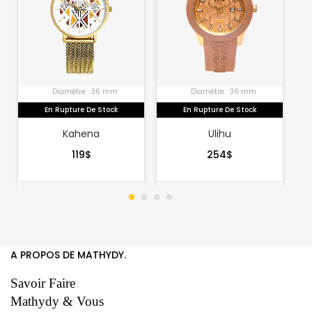
Diamètre : 36 mm
Diamètre : 36 mm
En Rupture De Stock
En Rupture De Stock
Kahena
Ulihu
119
$
254
$
A PROPOS DE MATHYDY.
Savoir Faire
Mathydy & Vous