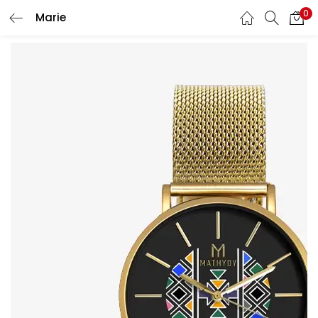
0
Marie
CONNEXION
S'INSCRIRE
Entrez votre nom d'utilisateur et mot de passe pour vous
connecter.
Se souvenir de moi
Mot de passe oublié?